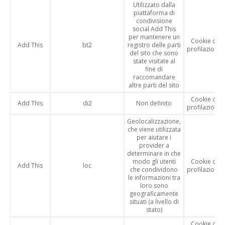
Utilizzato dalla
piattaforma di
condivisione
social Add This
per mantenere un
Cookie di
Add This
bt2
registro delle parti
profilazione
del sito che sono
state visitate al
fine di
raccomandare
altre parti del sito
Cookie di
Add This
di2
Non definito
profilazione
Geolocalizzazione,
che viene utilizzata
per aiutare i
provider a
determinare in che
modo gli utenti
Cookie di
Add This
loc
che condividono
profilazione
le informazioni tra
loro sono
geograficamente
situati (a livello di
stato)
Cookie di