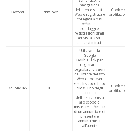
semantico, la
navigazione
dell'utente sul sito
Cookie di
Dotomi
dtm_test
Web è registrata e
profilazione
collegata a dati
offline da
sondaggi e
registrazioni simili
per visualizzare
annunci mirati.
Utilizzato da
Google
DoubleClick per
registrare e
segnalare le azioni
dell'utente del sito
Web dopo aver
visualizzato o fatto
Cookie di
DoubleClick
IDE
clic su uno degli
profilazione
annunci
dell'inserzionista
allo scopo di
misurare l'efficacia
di un annuncio e di
presentare
annunci mirati
all'utente