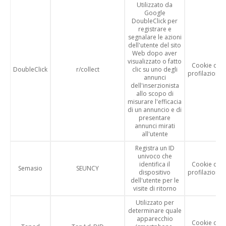
Utilizzato da
Google
DoubleClick per
registrare e
segnalare le azioni
dell'utente del sito
Web dopo aver
visualizzato o fatto
Cookie di
DoubleClick
r/collect
clic su uno degli
profilazione
annunci
dell'inserzionista
allo scopo di
misurare l'efficacia
di un annuncio e di
presentare
annunci mirati
all'utente
Registra un ID
univoco che
identifica il
Cookie di
Semasio
SEUNCY
dispositivo
profilazione
dell'utente per le
visite di ritorno
Utilizzato per
determinare quale
apparecchio
Cookie di