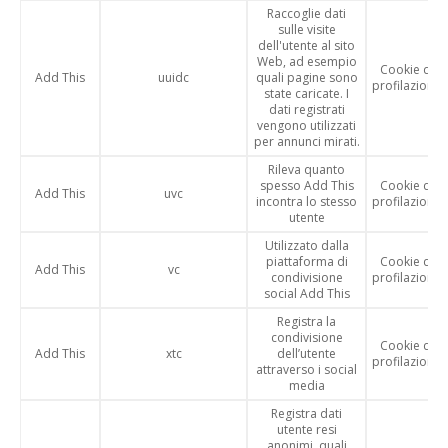
Raccoglie dati
sulle visite
dell'utente al sito
Web, ad esempio
Cookie di
Add This
uuidc
quali pagine sono
profilazione
state caricate. I
dati registrati
vengono utilizzati
per annunci mirati.
Rileva quanto
spesso Add This
Cookie di
Add This
uvc
incontra lo stesso
profilazione
utente
Utilizzato dalla
piattaforma di
Cookie di
Add This
vc
condivisione
profilazione
social Add This
Registra la
condivisione
Cookie di
Add This
xtc
dell’utente
profilazione
attraverso i social
media
Registra dati
utente resi
anonimi, quali