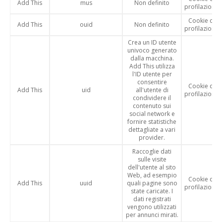
Add This
mus
Non definito
profilazione
Cookie di
Add This
ouid
Non definito
profilazione
Crea un ID utente
univoco generato
dalla macchina.
Add This utilizza
l'ID utente per
consentire
Cookie di
Add This
uid
all'utente di
profilazione
condividere il
contenuto sui
social network e
fornire statistiche
dettagliate a vari
provider.
Raccoglie dati
sulle visite
dell'utente al sito
Web, ad esempio
Cookie di
Add This
uuid
quali pagine sono
profilazione
state caricate. I
dati registrati
vengono utilizzati
per annunci mirati.