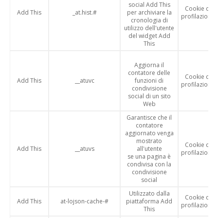
social Add This
Cookie di
Add This
_at.hist.#
per archiviare la
profilazione
cronologia di
utilizzo dell'utente
del widget Add
This
Aggiorna il
contatore delle
Cookie di
Add This
__atuvc
funzioni di
profilazione
condivisione
social di un sito
Web
Garantisce che il
contatore
aggiornato venga
mostrato
Cookie di
Add This
__atuvs
all'utente
profilazione
se una pagina è
condivisa con la
condivisione
social
Utilizzato dalla
Cookie di
Add This
at-lojson-cache-#
piattaforma Add
profilazione
This