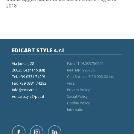
2018
EDICART STYLE s.r.l
Via Jucker, 28
P.iva: IT 08033750962
20025 Legnano (MI)
Rea: MI-1998736
Tel. +39 0331 74291
Cap Sociale: € 30.000,00 int.
Fax. +39 0331 74292
vers.
info@edicart.it
Privacy Policy
edicartstyle@pec.it
Social Policy
Cookie Policy
International